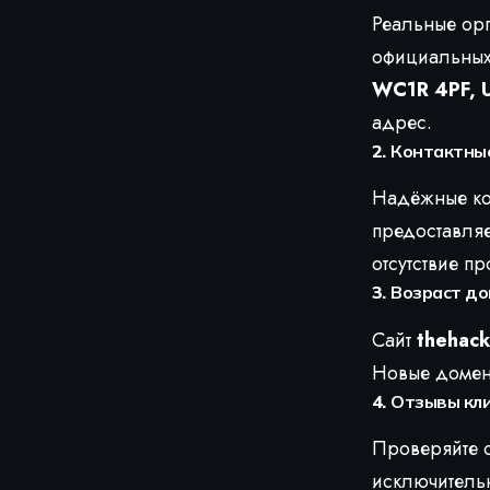
Реальные орг
официальных 
WC1R 4PF, 
адрес.
2.
Контактны
Надёжные ком
предоставля
отсутствие п
3.
Возраст д
Сайт
thehac
Новые домены
4.
Отзывы кл
Проверяйте о
исключительн