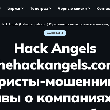
Биржи
Телеграм
Черные списки
Конта
>
Hack Angels (thehackangels.com) Юристы-мошенники: отзывы о компаниях, 
АДВОКАТЫ
Hack Angels
thehackangels.co
исты-мошенни
вы о компаниях