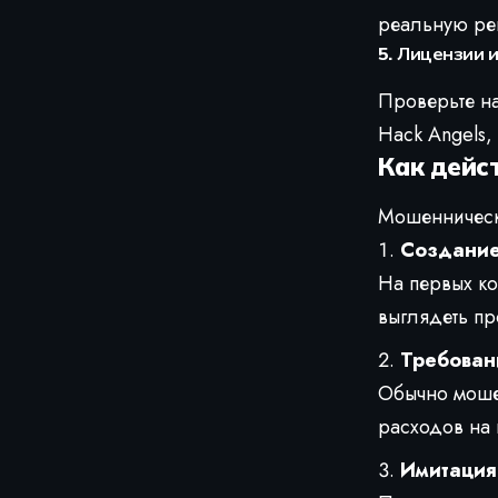
реальную ре
5.
Лицензии 
Проверьте на
Hack Angels,
Как дейс
Мошеннически
Создание
На первых ко
выглядеть пр
Требован
Обычно мошен
расходов на 
Имитация