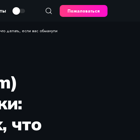
кты
Пожаловаться
что делать, если вас обманули
m)
ки:
, что