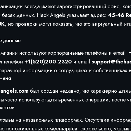
анизации всегда имеют зарегистрированный офис, кот
базах данных. Hack Angels указывает адрес:
45-46 Re
UK
, но проверки могут показать, что это виртуальный 
е данные
пании используют корпоративные телефоны и email. H
ет телефон
+1(520)200‑2320
и email
support@theha
розрачной информации о сотрудниках и собственниках 
омена
kangels.com
был создан недавно, что характерно для 
 часто используют для временных операций, после че
иентов
тзывы на независимых платформах. Отсутствие информ
о положительных комментариев, скорее всего, указыва