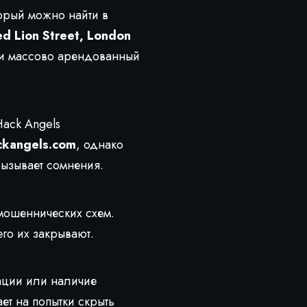
орый можно найти в
d Lion Street, London
или массово арендованный
ack Angels
ckangels.com
, однако
вызывает сомнения.
мошеннических схем.
го их закрывают.
ации или наличие
ет на попытки скрыть