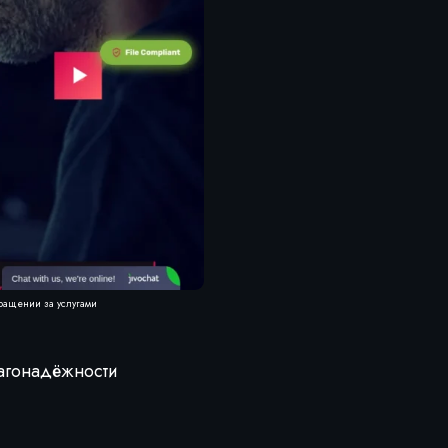
бращении за услугами
лагонадёжности