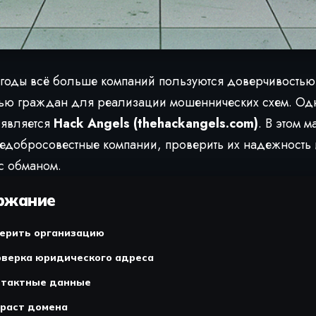
 годы всё больше компаний пользуются доверчивостью
тью граждан для реализации мошеннических схем. Одн
 является
Hack Angels (thehackangels.com)
. В этом 
недобросовестные компании, проверить их надежность и
с обманом.
ржание
верить организацию
оверка юридического адреса
нтактные данные
зраст домена