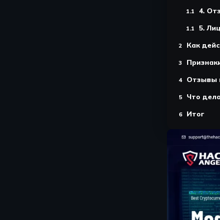
4. От
5. Ли
Как дей
Признак
Отзывы 
Что дела
Итог