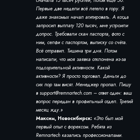
сначала 15 тысяч рублей, потом ещё 50.
Первые две недели всё летело в гору. Я
даже знакомых начал агитировать. А когда
запросил выплату 120 тысяч, мне устроили
допрос. Требовали скан паспорта, фото с
ним, селфи с паспортом, выписку со счёта.
Всё отправил. Тишина три дня. Потом
написали, что моя заявка отклонена из-за
подозрительной активности. Какой
активности? Я просто торговал. Деньги до
сих пор там висят. Менеджер пропал. Пишу
в
support@remnartech.com
– ответ один: ваш
вопрос передан в профильный отдел. Третий
месяц жду.»
Максим, Новосибирск:
«Это был мой
первый опыт с форексом. Ребята из
Remnartech казались профессионалами.