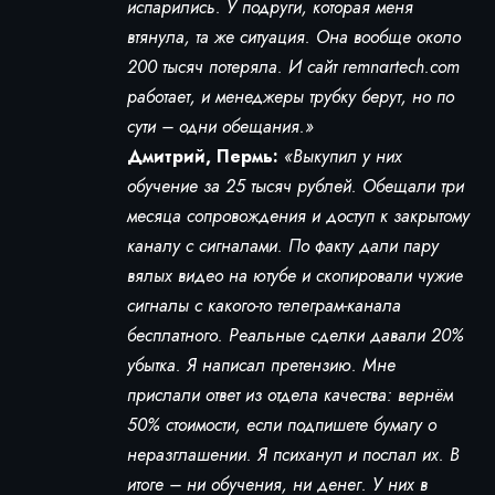
испарились. У подруги, которая меня
втянула, та же ситуация. Она вообще около
200 тысяч потеряла. И сайт remnartech.com
работает, и менеджеры трубку берут, но по
сути – одни обещания.»
Дмитрий, Пермь:
«Выкупил у них
обучение за 25 тысяч рублей. Обещали три
месяца сопровождения и доступ к закрытому
каналу с сигналами. По факту дали пару
вялых видео на ютубе и скопировали чужие
сигналы с какого-то телеграм-канала
бесплатного. Реальные сделки давали 20%
убытка. Я написал претензию. Мне
прислали ответ из отдела качества: вернём
50% стоимости, если подпишете бумагу о
неразглашении. Я психанул и послал их. В
итоге – ни обучения, ни денег. У них в