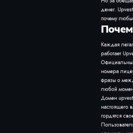
Но за обеща
денег. Upves
почему любые
Почем
Каждая лега
работает Upv
Официальный 
номера лицен
фразы о межд
любой момент
Домен upvest
настоящего в
гордятся сво
Пользователь