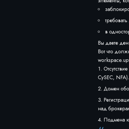
элементы, ко
заблокиро
требовать
в односто
Вы даете ден
Вот что долж
workspace.upv
Отсутстви
CySEC, NFA)
Домен обо
Регистраци
над брокерам
Подмена ю