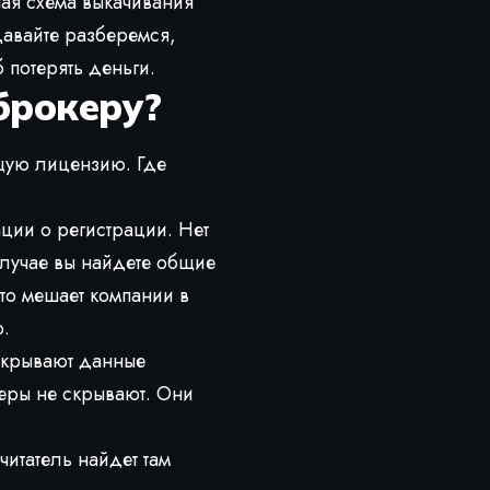
ая схема выкачивания
Давайте разберемся,
 потерять деньги.
брокеру?
щую лицензию. Где
ции о регистрации. Нет
лучае вы найдете общие
то мешает компании в
.
скрывают данные
еры не скрывают. Они
итатель найдет там