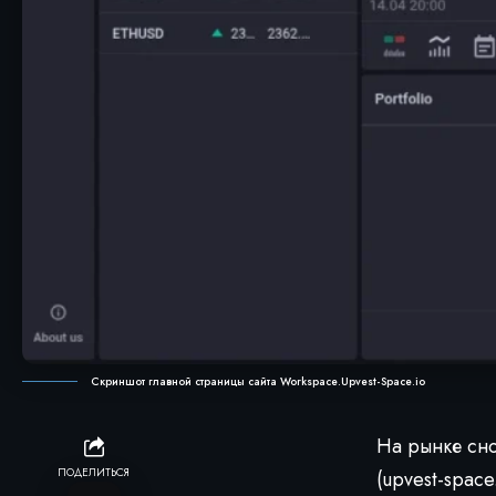
Скриншот главной страницы сайта Workspace.Upvest-Space.io
На рынке сно
ПОДЕЛИТЬСЯ
(upvest-space