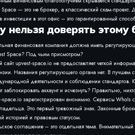
нным финансовым благополучием скрывается стандартн
t Space — это не брокер, а классический скам-проект. 
 инвестиции в этот офис – это гарантированный способ
у нельзя доверять этому 
льная финансовая компания должна иметь регулирую
est Space? Под чьим присмотром?
сайт upvest-space.io не предоставляет четкой информа
зии. Названия регулирующего органа нет. В лучшем с
ународной деятельности и соблюдении стандартов. К
 заблокировать аккаунт и исчезнуть? Правильно, никто
-space.io зарегистрирован анонимно. Сервисы WhoIs 
ладельца. Это первый тревожный знак. Законные брок
ей историей и правовым статусом.
ское соглашение – это отдельная тема. Внимательный ч