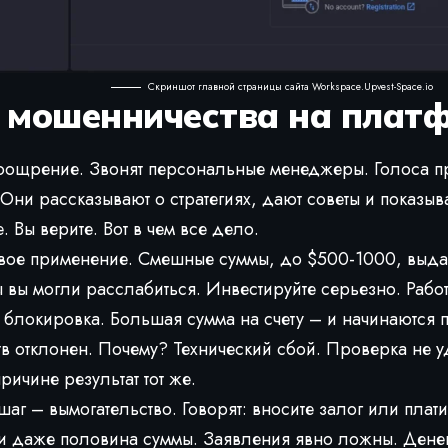
Скриншот главной страницы сайта Workspace.Upvest-Space.io
 мошенничества на плат
оощрение. Звонят персональные менеджеры. Голоса п
Они рассказывают о стратегиях, дают советы и показыва
. Вы верите. Вот в чем все дело.
вое применение. Смешные суммы, до $500-1000, выда
 вы могли расслабиться. Инвестируйте серьезно. Работ
блокировка. Большая сумма на счету – и начинаются 
в отклонен. Почему? Технический сбой. Проверка не у
ричине результат тот же.
г – вымогательство. Говорят: вносите залог или плат
 даже половина суммы. Заявления явно ложны. Денег