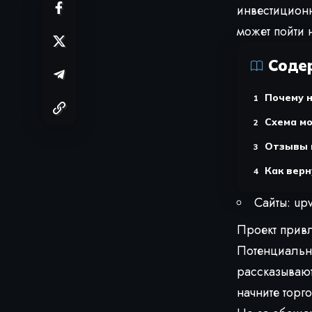
инвестицион
может пойти н
Соде
Почему н
Схема м
Отзывы 
Как верн
Сайты: upv
Проект привл
Потенциальн
рассказывают
начните торго