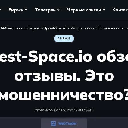
Биржи
Телеграм
Черные списки
Конта
AMFiasco.com
>
Биржи
>
Upvest-Space.io обзор и отзывы. Это мошенничест
БИРЖИ
est-Space.io обз
отзывы. Это
мошенничество
ОПУБЛИКОВАНО 15.04.2026
ЗАЙМЕТ 7 МИН