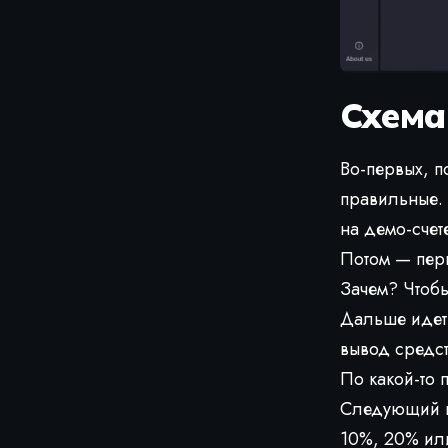
Схема
Во-первых, п
правильные. 
на демо-счете
Потом — пер
Зачем? Чтобы
Дальше идет 
вывод средст
По какой-то п
Следующий ша
10%, 20% или