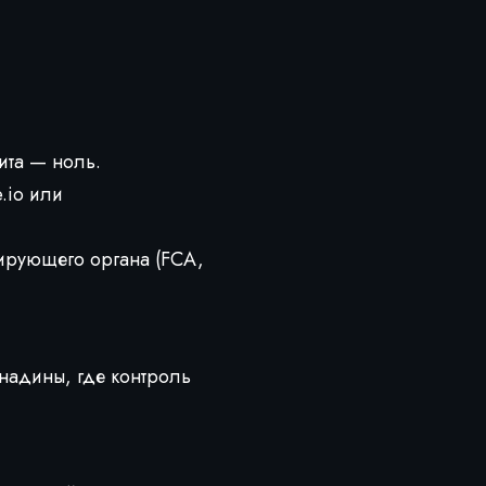
ита — ноль.
.io или
ирующего органа (FCA,
надины, где контроль