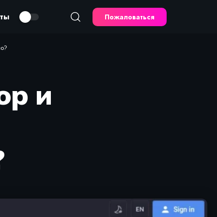
кты
Пожаловаться
во?
ор и
?