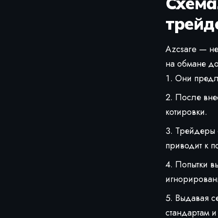
Схема
трейд
Azcsare — н
на обмане д
Они предл
После вне
котировки.
Трейдеры 
приводит к п
Попытки в
игнорирован
Выдавая се
стандартам и