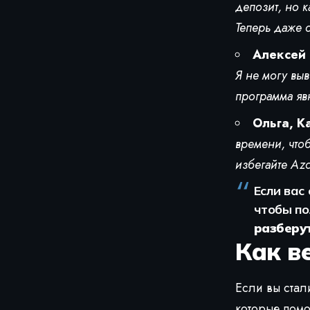
депозит, но к
Теперь даже о
Алексей 
Я не могу выв
программа яв
Ольга, К
времени, чтоб
избегайте Azc
Если вас 
чтобы п
разберут
Как в
Если вы стал
которые помо