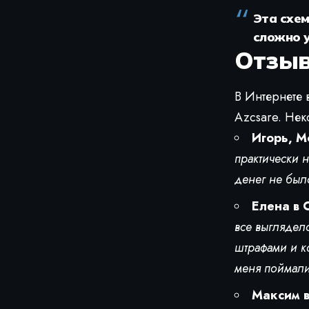
Эта схем
сложно у
Отзыв
В Интернете 
Azcsare. Неко
Игорь, М
практически н
денег не был
Елена в 
все выглядел
штрафами и к
меня поймали
Максим в