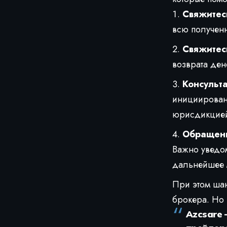
Свяжитес
всю получен
Свяжитесь
возврата де
Консульта
инициирован
юрисдикцие
Обращени
Важно уведом
дальнейшее 
При этом шан
брокера. Но 
Azcsare