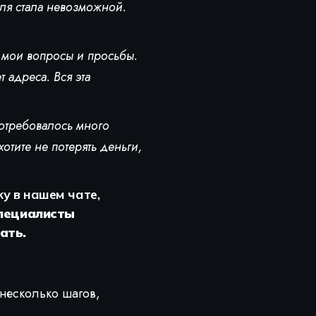
вля стала невозможной.
 мои вопросы и просьбы.
т адреса. Вся эта
потребовалось много
отите не потерять деньги,
ку в нашем чате,
пециалисты
ать.
 несколько шагов,