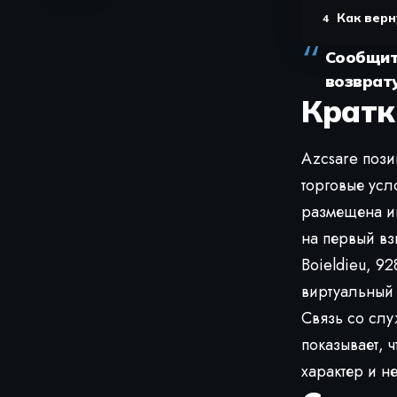
Как верн
Сообщит
возврату
Кратк
Azcsare поз
торговые усл
размещена и
на первый вз
Boieldieu, 9
виртуальный 
Связь со сл
показывает, 
характер и н