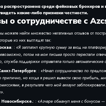
а распространена среди фейковых брокеров и в
видеть какие-либо признаки честности.
ы о сотрудничестве с Azc
вы можете найти множество негативных отзывов от пост
торые из них выглядят так:
осква
: :
«Я заплатил крупную сумму за вход на платформу
евозможно, потом на мои письма просто перестали отвеч
о, служба поддержки отправляла только автоматические о
Санкт-Петербурге
: :
«Начал сотрудничество по предло
о прилично, но когда я решил вывести свою прибыль, мн
омиссиями, в результате чего мой аккаунт заблокировали
».
 Новосибирске.
: :
«Азчаре обманул меня с бонусом —