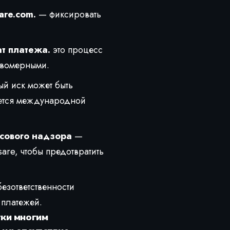
are.com
.
— фиксировать
ат платежа.
это процесс
авомерными.
й иск может быть
яется международной
сового надзора
—
are, чтобы предотвратить
езответственности
 платежей.
тки многим