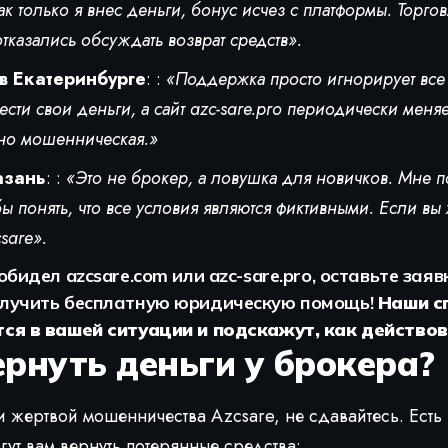
ак только я внес деньги, бонус исчез с платформы. Торго
тказались обсуждать возврат средств».
в Екатеринбурге
: :
«Поддержка просто игнорирует все
ести свои деньги, а сайт azc-sare.pro периодически меняе
но мошенническая.»
азань
: :
«Это не брокер, а ловушка для новичков. Мне 
ы понять, что все условия являются фиктивными. Если вы х
sare».
обидел azcsare.com или azc-sare.pro, оставьте заяв
олучить бесплатную юридическую помощь!
Наши с
ся в вашей ситуации и подскажут, как действов
ернуть деньги у брокера?
и жертвой мошенничества Azcsare, не сдавайтесь. Есть
гут вам вернуть потерянные средства: