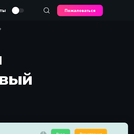
кты
Пожаловаться
?
ы
овый