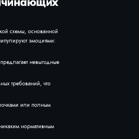
начинающих
кой схемы, основанной
нипулируют эмоциями:
 предлагает невыгодные
ных требований, что
лочками или полным
т никаким нормативным