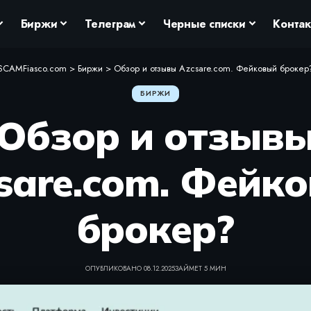
Биржи
Телеграм
Черные списки
Конта
SCAMFiasco.com
>
Биржи
>
Обзор и отзывы Azcsare.com. Фейковый брокер
БИРЖИ
Обзор и отзыв
sare.com. Фейк
брокер?
ОПУБЛИКОВАНО 08.12.2025
ЗАЙМЕТ 5 МИН